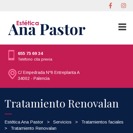
655 75 69 34
Teléfono cita previa
C/ Empedrada Nº6 Entreplanta A
34002 - Palencia
Tratamiento Renovalan
Estética Ana Pastor
>
Servicios
>
Tratamientos faciales
>
Tratamiento Renovalan