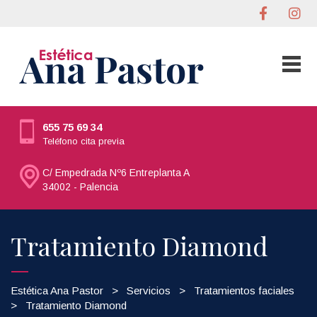
655 75 69 34
Teléfono cita previa
C/ Empedrada Nº6 Entreplanta A
34002 - Palencia
Tratamiento Diamond
Estética Ana Pastor
>
Servicios
>
Tratamientos faciales
>
Tratamiento Diamond