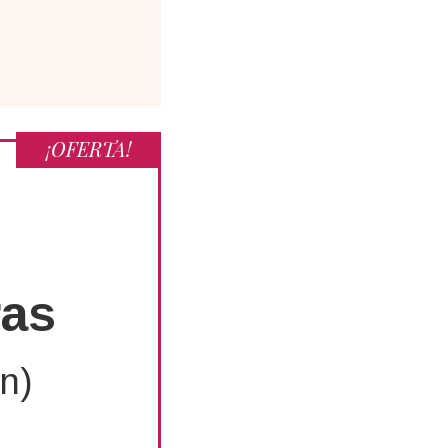
¡OFERTA!
ras
n)