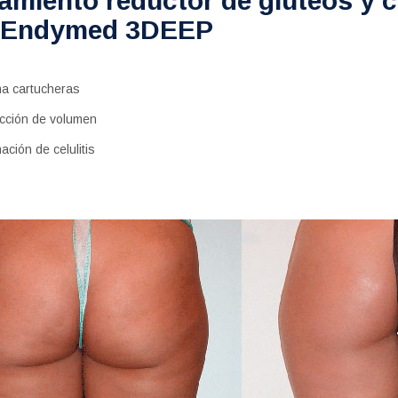
amiento reductor de gluteos y 
 Endymed 3DEEP
na cartucheras
cción de volumen
nación de celulitis