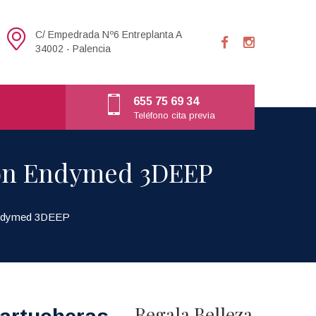
C/ Empedrada Nº6 Entreplanta A
34002 - Palencia
655 75 69 34
Teléfono cita previa
 con Endymed 3DEEP
 Endymed 3DEEP
Regala Belleza