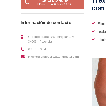
Trat
¡PIDE CITA AHORA!
Llámanos al 655 75 69 34
con
Información de contacto
Elimi
Redu
C/ Empedrada Nº6 Entreplanta A
Elimi
34002 - Palencia
655 75 69 34
info@salondebellezaanapastor.com