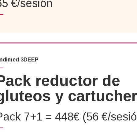
65 €/sesión
ndimed 3DEEP
Pack reductor de
gluteos y cartuche
Pack 7+1 = 448€ (56 €/sesió