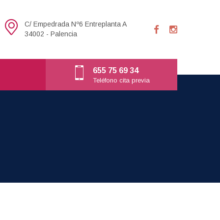
C/ Empedrada Nº6 Entreplanta A
34002 - Palencia
655 75 69 34
Teléfono cita previa